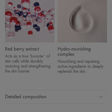
¹Pourcentage de satisfaction. test d'usage, 85 sujets, 1 à 2 applications par
jour pendant 21 jours.
Red berry extract
Hydro-nourishing
complex
Acts as a true ‘booster’ of
skin cells while durably
Nourishing and repairing
restoring and strengthening
active ingredients to deeply
the skin barrier.
replenish the skin.
Detailed composition