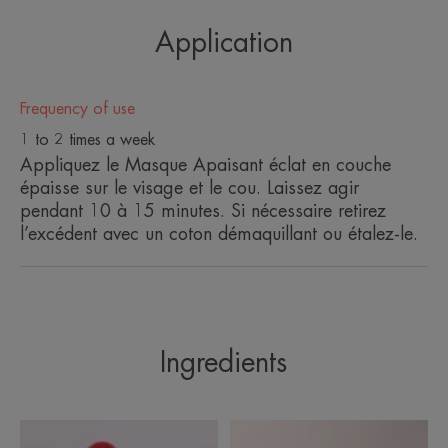
Benefit
Application
Un soin enveloppant riche en Eau Thermale d’Avène
et en agents hydro-nutritifs, pour apaiser, adoucir et
recharger intensément les peaux sensibles.
Frequency of use
1 to 2 times a week
Benefits
Appliquez le Masque Apaisant éclat en couche
épaisse sur le visage et le cou. Laissez agir
• APAISE grâce aux propriétés de l’Eau thermale
pendant 10 à 15 minutes. Si nécessaire retirez
d’Avène.
l’excédent avec un coton démaquillant ou étalez-le.
• HYDRATE et renforce la barrière cutanée.
• NOURRIT grâce à un cocktail d’agents
nourrissants.
Ingredients
TEXTURE
ENVIRONMENT