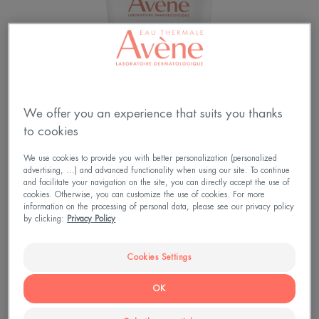
We offer you an experience that suits you thanks
to cookies
We use cookies to provide you with better personalization (personalized
advertising, ...) and advanced functionality when using our site. To continue
and facilitate your navigation on the site, you can directly accept the use of
cookies. Otherwise, you can customize the use of cookies. For more
information on the processing of personal data, please see our privacy policy
La recharge intense des peaux sensibles fatiguées
by clicking:
Privacy Policy
riche en Eau thermale d’Avène et en actifs hydro-
nutritifs.
Cookies Settings
OK
Le teint est reposé et éclatant.