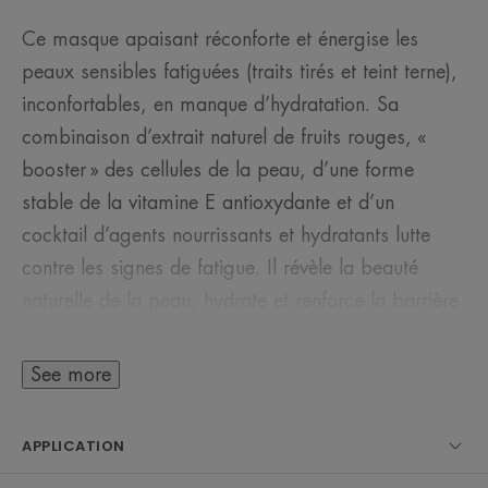
Ce masque apaisant réconforte et énergise les
peaux sensibles fatiguées (traits tirés et teint terne),
inconfortables, en manque d’hydratation. Sa
combinaison d’extrait naturel de fruits rouges, «
booster » des cellules de la peau, d’une forme
stable de la vitamine E antioxydante et d’un
cocktail d’agents nourrissants et hydratants lutte
contre les signes de fatigue. Il révèle la beauté
naturelle de la peau, hydrate et renforce la barrière
cutanée. L’Eau thermale d’Avène, apaisante et
adoucissante, complète ce soin protecteur qui
See more
laisse un voile de douceur sur le visage. Le teint est
reposé et éclatant.
APPLICATION